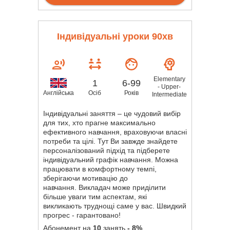
Індивідуальні уроки 90хв
Elementary
1
6-99
- Upper-
Осіб
Років
Англійська
Intermediate
Індивідуальні заняття – це чудовий вибір
для тих, хто прагне максимально
ефективного навчання, враховуючи власні
потреби та цілі. Тут Ви завжде знайдете
персоналізований підхід та підберете
індивідуальний графік навчання. Можна
працювати в комфортному темпі,
зберігаючи мотивацію до
навчання. Викладач може приділити
більше уваги тим аспектам, які
викликають труднощі саме у вас. Швидкий
прогрес - гарантовано!
Абонемент на
10
занять
- 8%