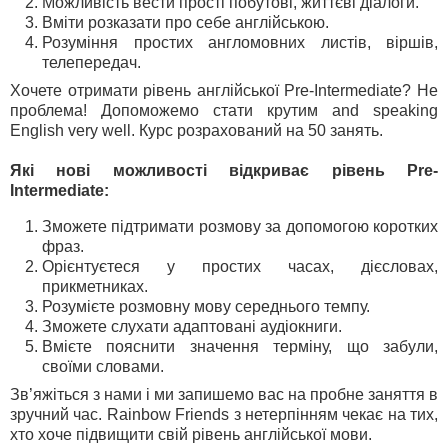
Можливість вести прості побутові, життєві діалоги.
Вміти розказати про себе англійською.
Розуміння простих англомовних листів, віршів,
телепередач.
Хочете отримати рівень англійської Pre-Intermediate? Не
проблема! Допоможемо стати крутим and speaking
English very well. Курс розрахований на 50 занять.
Які нові можливості відкриває рівень Pre-
Intermediate:
Зможете підтримати розмову за допомогою коротких
фраз.
Орієнтуєтеся у простих часах, дієсловах,
прикметниках.
Розумієте розмовну мову середнього темпу.
Зможете слухати адаптовані аудіокниги.
Вмієте пояснити значення терміну, що забули,
своїми словами.
Зв’яжіться з нами і ми запишемо вас на пробне заняття в
зручний час. Rainbow Friends з нетерпінням чекає на тих,
хто хоче підвищити свій рівень англійської мови.