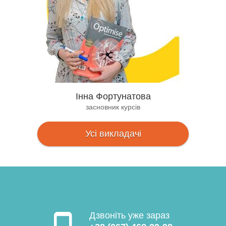
Інна Фортунатова
засновник курсів
Усі викладачі
Дзвоніть уже зараз