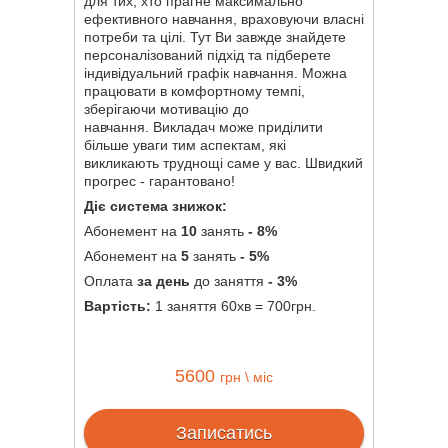
для тих, хто прагне максимально
ефективного навчання, враховуючи власні
потреби та цілі. Тут Ви завжде знайдете
персоналізований підхід та підберете
індивідуальний графік навчання. Можна
працювати в комфортному темпі,
зберігаючи мотивацію до
навчання. Викладач може приділити
більше уваги тим аспектам, які
викликають труднощі саме у вас. Швидкий
прогрес - гарантовано!
Діє система знижок:
Абонемент на
10
занять
- 8%
Абонемент на
5
занять
- 5%
Оплата
за день
до заняття
- 3%
Вартість:
1 заняття 60хв = 700грн.
5600
грн \ міс
Записатись