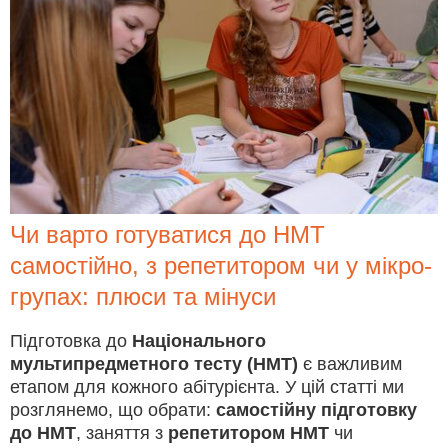
Чи варто готуватися до НМТ
самостійно, з репетитором чи у мікро-
групах: плюси та мінуси
Підготовка до
Національного
мультипредметного тесту (НМТ)
є важливим
етапом для кожного абітурієнта. У цій статті ми
розглянемо, що обрати:
самостійну підготовку
до НМТ
, заняття з
репетитором НМТ
чи