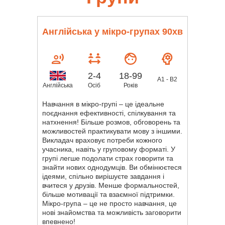
Англійська у мікро-групах 90хв
2-4
18-99
А1 - В2
Осіб
Років
Англійська
Навчання в мікро-групі – це ідеальне
поєднання ефективності, спілкування та
натхнення! Більше розмов, обговорень та
можливостей практикувати мову з іншими.
Викладач враховує потреби кожного
учасника, навіть у груповому форматі. У
групі легше подолати страх говорити та
знайти нових однодумців. Ви обмінюєтеся
ідеями, спільно вирішуєте завдання і
вчитеся у друзів. Менше формальностей,
більше мотивації та взаємної підтримки.
Мікро-група – це не просто навчання, це
нові знайомства та можливість заговорити
впевнено!