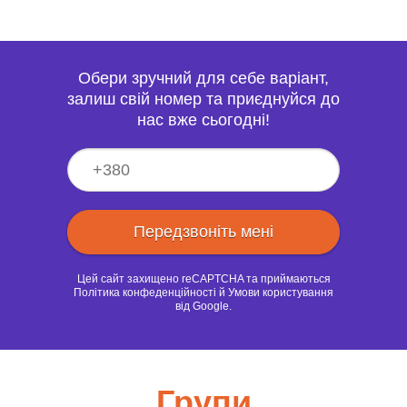
Обери зручний для себе варіант,
залиш свій номер та приєднуйся до
нас вже сьогодні!
Цей сайт захищено reCAPTCHA та приймаються
Політика конфеденційності
й
Умови користування
від Google.
Групи