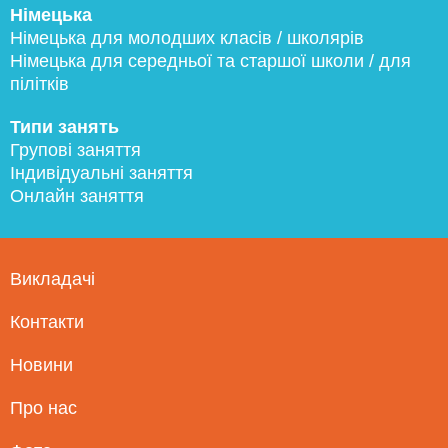
Німецька
Німецька для молодших класів / школярів
Німецька для середньої та старшої школи / для
пілітків
Типи занять
Групові заняття
Індивідуальні заняття
Онлайн заняття
Викладачі
Контакти
Новини
Про нас