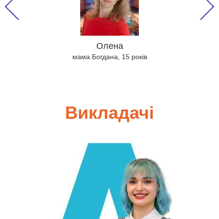
Оксана
Віталій
Олена
Наталія
Олена
мама Богдана, 15 років
Лія
Викладачі