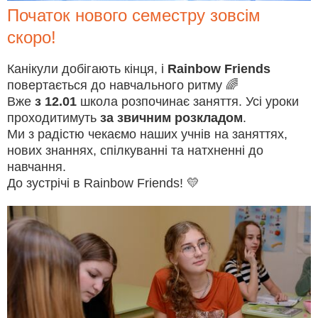
Початок нового семестру зовсім
скоро!
Канікули добігають кінця, і
Rainbow Friends
повертається до навчального ритму 🌈
Вже
з 12.01
школа розпочинає заняття. Усі уроки
проходитимуть
за звичним розкладом
.
Ми з радістю чекаємо наших учнів на заняттях,
нових знаннях, спілкуванні та натхненні до
навчання.
До зустрічі в Rainbow Friends! 💛