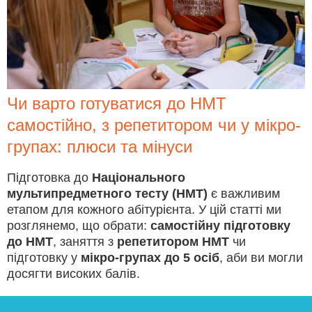
Чи варто готуватися до НМТ
самостійно, з репетитором чи у мікро-
групах: плюси та мінуси
Підготовка до
Національного
мультипредметного тесту (НМТ)
є важливим
етапом для кожного абітурієнта. У цій статті ми
розглянемо, що обрати:
самостійну підготовку
до НМТ
, заняття з
репетитором НМТ
чи
підготовку у
мікро-групах до 5 осіб
, аби ви могли
досягти високих балів.