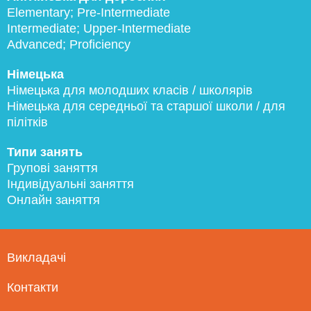
Elementary; Pre-Intermediate
Intermediate; Upper-Intermediate
Advanced; Proficiency
Німецька
Німецька для молодших класів / школярів
Німецька для середньої та старшої школи / для
пілітків
Типи занять
Групові заняття
Індивідуальні заняття
Онлайн заняття
Викладачі
Контакти