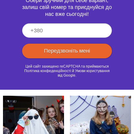
Обери зручний для себе варіант,
залиш свій номер та приєднуйся до
нас вже сьогодні!
Цей сайт захищено reCAPTCHA та приймаються
Політика конфеденційності
й
Умови користування
від Google.