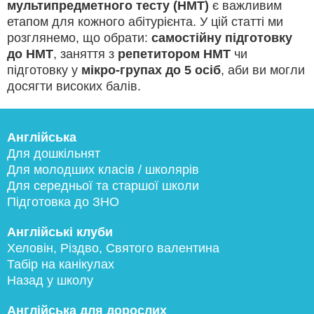
мультипредметного тесту (НМТ)
є важливим
етапом для кожного абітурієнта. У цій статті ми
розглянемо, що обрати:
самостійну підготовку
до НМТ
, заняття з
репетитором НМТ
чи
підготовку у
мікро-групах до 5 осіб
, аби ви могли
досягти високих балів.
Англійська
Для дошкільнят
Для молодших класів / школярів
Для середньої та старшої школи
Підготовка до ЗНО
Англійські клуби
Хеловін, Різдво, Святого валентина
Табір на канікулах
Назад у школу
Англійська для дорослих